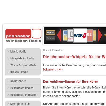
WDR
BR-
NDR
ANTENNE
Deutschlandfunk
80er
SWR3
WDR
Deutschlandfunk
SWR1
Top 10
2
W
KLASSIK
2
BAYERN
90er
4
Kultur
Baden-
Zuletzt
OLDIE
Württemberg
ANTENNE
Home
> Entwickler
Musik-Radio
Die phonostar-Widgets für Ihr 
Hörspiele im Radio
Wort- & Sport-Radio
Eine ausführliche Beschreibung der phonostar-W
››››
Dokument.
Klassik-Radio
Radiosender
Der Anhören-Button für Ihre Hörer
Bieten Sie Ihren Hörern eine schnelle Möglichkei
Beliebteste Radios
hören, stärken gleichzeitig ihre Position in den 
Beliebteste Podcasts
Ihres Senders bei phonostar.
Mein phonostar
Der Anhören-Button kann hier ausprobiert werde