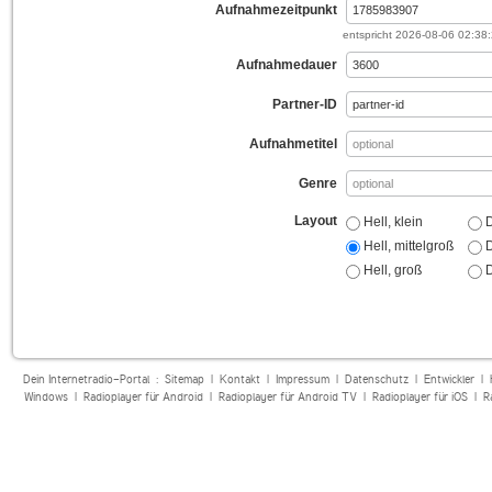
Aufnahmezeitpunkt
entspricht
2026-08-06 02:38
Aufnahmedauer
Partner-ID
Aufnahmetitel
Genre
Layout
Hell, klein
D
Hell, mittelgroß
D
Hell, groß
D
Dein Internetradio-Portal :
Sitemap
|
Kontakt
|
Impressum
|
Datenschutz
|
Entwickler
|
Windows
|
Radioplayer für Android
|
Radioplayer für Android TV
|
Radioplayer für iOS
|
R