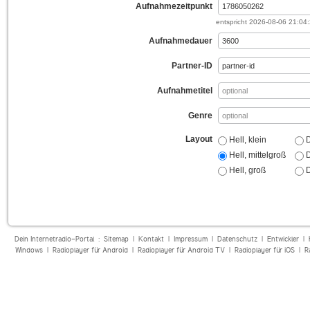
Aufnahmezeitpunkt
entspricht
2026-08-06 21:04
Aufnahmedauer
Partner-ID
Aufnahmetitel
Genre
Layout
Hell, klein
D
Hell, mittelgroß
D
Hell, groß
D
Dein Internetradio-Portal :
Sitemap
|
Kontakt
|
Impressum
|
Datenschutz
|
Entwickler
|
Windows
|
Radioplayer für Android
|
Radioplayer für Android TV
|
Radioplayer für iOS
|
R