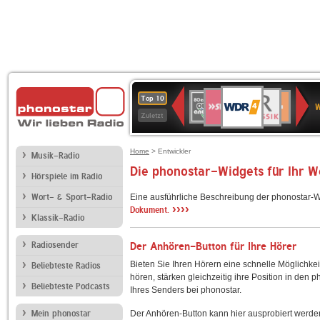
WDR
SWR3
BR-
80er
Deutschlandfunk
NDR
Deutschlandfun
SWR
Top 10
4
W
KLASSIK
90er
2
Kultur
Kultur
Zuletzt
OLDIE
ANTENNE
Home
> Entwickler
Musik-Radio
Die phonostar-Widgets für Ihr 
Hörspiele im Radio
Wort- & Sport-Radio
Eine ausführliche Beschreibung der phonostar-W
››››
Dokument.
Klassik-Radio
Radiosender
Der Anhören-Button für Ihre Hörer
Bieten Sie Ihren Hörern eine schnelle Möglichkei
Beliebteste Radios
hören, stärken gleichzeitig ihre Position in den 
Beliebteste Podcasts
Ihres Senders bei phonostar.
Mein phonostar
Der Anhören-Button kann hier ausprobiert werde