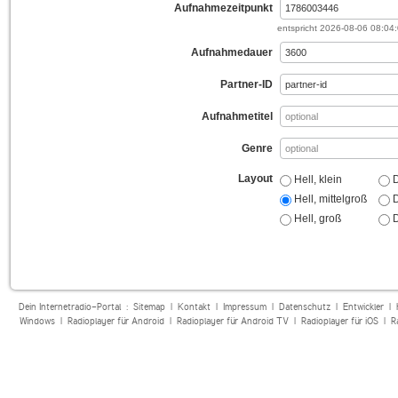
Aufnahmezeitpunkt
entspricht
2026-08-06 08:04
Aufnahmedauer
Partner-ID
Aufnahmetitel
Genre
Layout
Hell, klein
D
Hell, mittelgroß
D
Hell, groß
D
Dein Internetradio-Portal :
Sitemap
|
Kontakt
|
Impressum
|
Datenschutz
|
Entwickler
|
Windows
|
Radioplayer für Android
|
Radioplayer für Android TV
|
Radioplayer für iOS
|
R