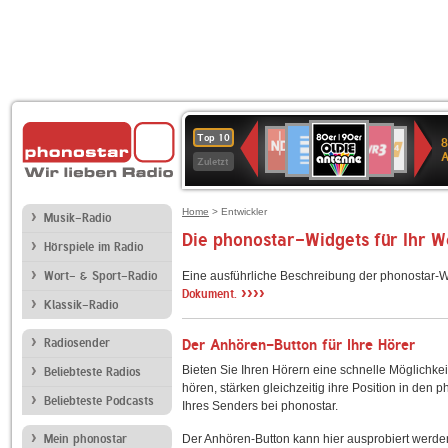
80er
Deutschlandfunk
SWR3
NDR
WDR
SWR
Top 10
8
90er
2
4
Kultur
Zuletzt
OLDIE
ANTENNE
Home
> Entwickler
Musik-Radio
Die phonostar-Widgets für Ihr 
Hörspiele im Radio
Wort- & Sport-Radio
Eine ausführliche Beschreibung der phonostar-W
››››
Dokument.
Klassik-Radio
Radiosender
Der Anhören-Button für Ihre Hörer
Bieten Sie Ihren Hörern eine schnelle Möglichkei
Beliebteste Radios
hören, stärken gleichzeitig ihre Position in den 
Beliebteste Podcasts
Ihres Senders bei phonostar.
Mein phonostar
Der Anhören-Button kann hier ausprobiert werde