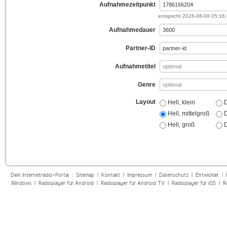
Aufnahmezeitpunkt
entspricht
2026-08-08 05:16
Aufnahmedauer
Partner-ID
Aufnahmetitel
Genre
Layout
Hell, klein
D
Hell, mittelgroß
D
Hell, groß
D
Dein Internetradio-Portal :
Sitemap
|
Kontakt
|
Impressum
|
Datenschutz
|
Entwickler
|
Windows
|
Radioplayer für Android
|
Radioplayer für Android TV
|
Radioplayer für iOS
|
R