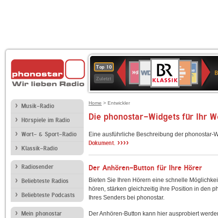
BR-
WDR
Deutschlandfunk
SWR3
Deutschlandfunk
80er
NDR
ANTENNE
SWR
Top 10
KLASSIK
B
4
Kultur
90er
2
BAYERN
Kultur
Zuletzt
OLDIE
ANTENNE
Home
> Entwickler
Musik-Radio
Die phonostar-Widgets für Ihr 
Hörspiele im Radio
Wort- & Sport-Radio
Eine ausführliche Beschreibung der phonostar-W
››››
Dokument.
Klassik-Radio
Radiosender
Der Anhören-Button für Ihre Hörer
Bieten Sie Ihren Hörern eine schnelle Möglichkei
Beliebteste Radios
hören, stärken gleichzeitig ihre Position in den 
Beliebteste Podcasts
Ihres Senders bei phonostar.
Mein phonostar
Der Anhören-Button kann hier ausprobiert werde