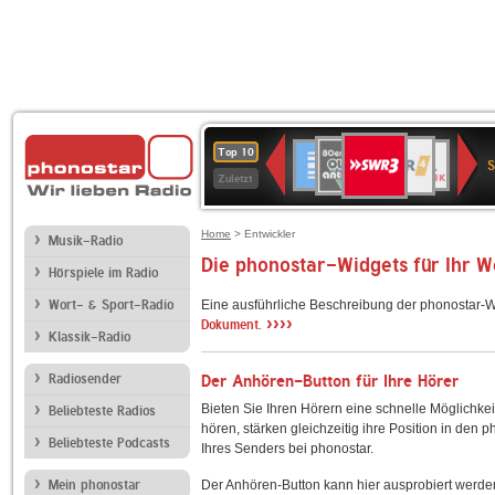
SWR3
80er
WDR
Deutschlandfunk
NDR
BR-
SWR
Top 10
90er
4
2
KLASSIK
Kultur
Zuletzt
OLDIE
ANTENNE
Home
> Entwickler
Musik-Radio
Die phonostar-Widgets für Ihr 
Hörspiele im Radio
Wort- & Sport-Radio
Eine ausführliche Beschreibung der phonostar-W
››››
Dokument.
Klassik-Radio
Radiosender
Der Anhören-Button für Ihre Hörer
Bieten Sie Ihren Hörern eine schnelle Möglichkei
Beliebteste Radios
hören, stärken gleichzeitig ihre Position in den 
Beliebteste Podcasts
Ihres Senders bei phonostar.
Mein phonostar
Der Anhören-Button kann hier ausprobiert werde