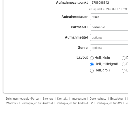
Aufnahmezeitpunkt
entspricht
2026-08-07 10:29
Aufnahmedauer
Partner-ID
Aufnahmetitel
Genre
Layout
Hell, klein
D
Hell, mittelgroß
D
Hell, groß
D
Dein Internetradio-Portal :
Sitemap
|
Kontakt
|
Impressum
|
Datenschutz
|
Entwickler
|
Windows
|
Radioplayer für Android
|
Radioplayer für Android TV
|
Radioplayer für iOS
|
R