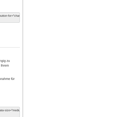
ngig zu
n Ihrem
ßnahme für