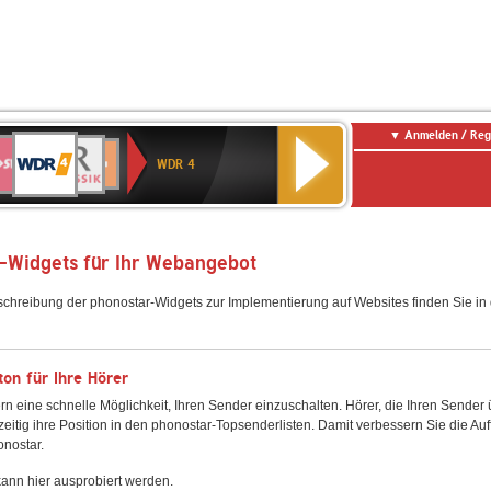
Anmelden / Reg
WDR
WR3
BR-
Deutschlandfunk
NDR
Deutschlandfunk
SWR
4
WDR 4
KLASSIK
2
Kultur
Kultur
E
ENNE
-Widgets für Ihr Webangebot
schreibung der phonostar-Widgets zur Implementierung auf Websites finden Sie i
on für Ihre Hörer
rn eine schnelle Möglichkeit, Ihren Sender einzuschalten. Hörer, die Ihren Sender
zeitig ihre Position in den phonostar-Topsenderlisten. Damit verbessern Sie die Auf
onostar.
ann hier ausprobiert werden.