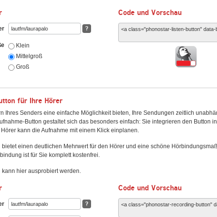
r
Code und Vorschau
er
?
ße
Klein
Mittelgroß
Groß
ton für Ihre Hörer
n Ihres Senders eine einfache Möglichkeit bieten, Ihre Sendungen zeitlich unabhä
fnahme-Button gestaltet sich das besonders einfach: Sie integrieren den Button i
Hörer kann die Aufnahme mit einem Klick einplanen.
 bietet einen deutlichen Mehrwert für den Hörer und eine schöne Hörbindungsma
bindung ist für Sie komplett kostenfrei.
kann hier ausprobiert werden.
r
Code und Vorschau
er
?