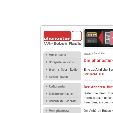
S
80er
Top 10
90er
Zuletzt
OLDI
ANT
Home
> Entwickler
Musik-Radio
Die phonostar
Hörspiele im Radio
Wort- & Sport-Radio
Eine ausführliche Be
››››
Dokument.
Klassik-Radio
Radiosender
Der Anhören-Butt
Bieten Sie Ihren Höre
Beliebteste Radios
hören, stärken gleich
Beliebteste Podcasts
Ihres Senders bei ph
Mein phonostar
Der Anhören-Button k