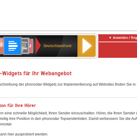
Anmelden / Reg
Deutschlandfunk
DR
80er
SWR3
Deutschlandfunk
90er
r
OLDIE
ANTENNE
-Widgets für Ihr Webangebot
schreibung der phonostar-Widgets zur Implementierung auf Websites finden Sie i
on für Ihre Hörer
rn eine schnelle Möglichkeit, Ihren Sender einzuschalten. Hörer, die Ihren Sender
zeitig ihre Position in den phonostar-Topsenderlisten. Damit verbessern Sie die Auf
onostar.
ann hier ausprobiert werden.