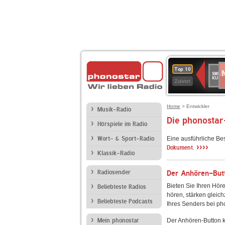
N
SWR
Top 10
2
Kultu
Zuletzt
Home
> Entwickler
Musik-Radio
Die phonostar
Hörspiele im Radio
Wort- & Sport-Radio
Eine ausführliche Be
››››
Dokument.
Klassik-Radio
Radiosender
Der Anhören-Butt
Bieten Sie Ihren Höre
Beliebteste Radios
hören, stärken gleich
Beliebteste Podcasts
Ihres Senders bei ph
Mein phonostar
Der Anhören-Button k