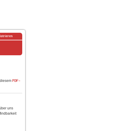
istrieren
n diesem
PDF-
 über uns
findbarkeit