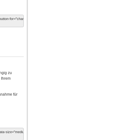
ngig zu
n Ihrem
ßnahme für