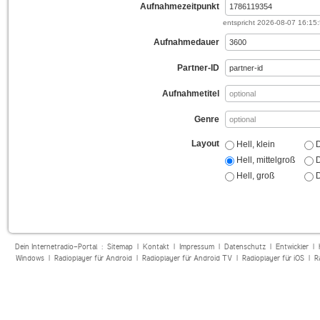
Aufnahmezeitpunkt
entspricht
2026-08-07 16:15
Aufnahmedauer
Partner-ID
Aufnahmetitel
Genre
Layout
Hell, klein
D
Hell, mittelgroß
D
Hell, groß
D
Dein Internetradio-Portal :
Sitemap
|
Kontakt
|
Impressum
|
Datenschutz
|
Entwickler
|
Windows
|
Radioplayer für Android
|
Radioplayer für Android TV
|
Radioplayer für iOS
|
R