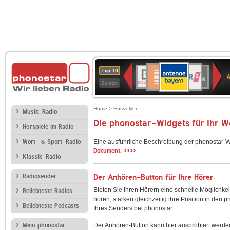
ANTENNE
Deutschlandfunk
WDR
BR-
Deutschlandfunk
80er
SWR3
WDR
NDR
SWR
Top 10
BAYERN
Kultur
2
KLASSIK
90er
4
2
Kultur
Zuletzt
OLDIE
ANTENNE
Home
> Entwickler
Musik-Radio
Die phonostar-Widgets für Ihr 
Hörspiele im Radio
Wort- & Sport-Radio
Eine ausführliche Beschreibung der phonostar-W
››››
Dokument.
Klassik-Radio
Radiosender
Der Anhören-Button für Ihre Hörer
Bieten Sie Ihren Hörern eine schnelle Möglichkei
Beliebteste Radios
hören, stärken gleichzeitig ihre Position in den 
Beliebteste Podcasts
Ihres Senders bei phonostar.
Mein phonostar
Der Anhören-Button kann hier ausprobiert werde