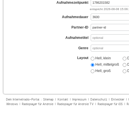
Aufnahmezeitpunkt
entspricht
2026-08-08 15:06
Aufnahmedauer
Partner-ID
Aufnahmetitel
Genre
Layout
Hell, klein
D
Hell, mittelgroß
D
Hell, groß
D
Dein Internetradio-Portal :
Sitemap
|
Kontakt
|
Impressum
|
Datenschutz
|
Entwickler
|
Windows
|
Radioplayer für Android
|
Radioplayer für Android TV
|
Radioplayer für iOS
|
R