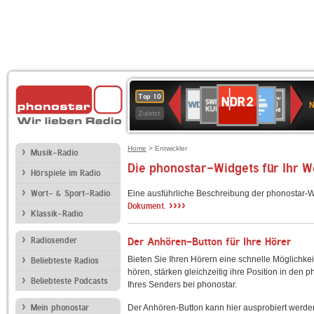
NDR
SWR
Deutschlandfunk
WDR
SWR3
WDR
BR-
Deutschlandfunk
ANTENNE
80er
Top 10
2
N
Kultur
2
4
KLASSIK
Kultur
BAYERN
90er
Zuletzt
OLDIE
ANTENNE
Home
> Entwickler
Musik-Radio
Die phonostar-Widgets für Ihr 
Hörspiele im Radio
Wort- & Sport-Radio
Eine ausführliche Beschreibung der phonostar-W
››››
Dokument.
Klassik-Radio
Radiosender
Der Anhören-Button für Ihre Hörer
Bieten Sie Ihren Hörern eine schnelle Möglichkei
Beliebteste Radios
hören, stärken gleichzeitig ihre Position in den 
Beliebteste Podcasts
Ihres Senders bei phonostar.
Mein phonostar
Der Anhören-Button kann hier ausprobiert werde