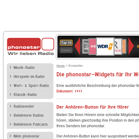
WDR
SWR3
BR-
80er
Deutschlandfunk
NDR
Deutschlandfun
SWR
Top 10
4
W
KLASSIK
90er
2
Kultur
Kultur
Zuletzt
OLDIE
ANTENNE
Home
> Entwickler
Musik-Radio
Die phonostar-Widgets für Ihr 
Hörspiele im Radio
Wort- & Sport-Radio
Eine ausführliche Beschreibung der phonostar-W
››››
Dokument.
Klassik-Radio
Radiosender
Der Anhören-Button für Ihre Hörer
Bieten Sie Ihren Hörern eine schnelle Möglichkei
Beliebteste Radios
hören, stärken gleichzeitig ihre Position in den 
Beliebteste Podcasts
Ihres Senders bei phonostar.
Mein phonostar
Der Anhören-Button kann hier ausprobiert werde