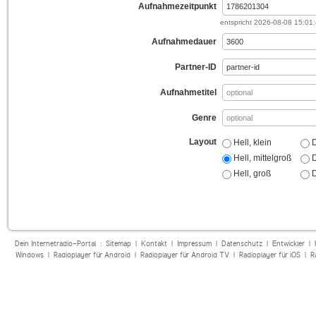
Aufnahmezeitpunkt
entspricht
2026-08-08 15:01
Aufnahmedauer
Partner-ID
Aufnahmetitel
Genre
Layout
Hell, klein
D
Hell, mittelgroß
D
Hell, groß
D
Dein Internetradio-Portal :
Sitemap
|
Kontakt
|
Impressum
|
Datenschutz
|
Entwickler
|
Windows
|
Radioplayer für Android
|
Radioplayer für Android TV
|
Radioplayer für iOS
|
R