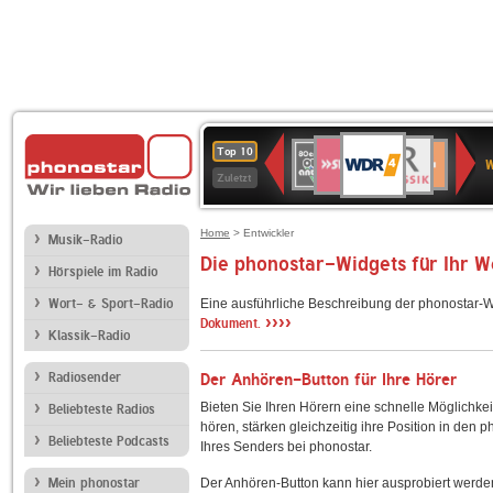
WDR
SWR3
BR-
80er
Deutschlandfunk
NDR
Deutschlandfun
SWR
Top 10
4
W
KLASSIK
90er
2
Kultur
Kultur
Zuletzt
OLDIE
ANTENNE
Home
> Entwickler
Musik-Radio
Die phonostar-Widgets für Ihr 
Hörspiele im Radio
Wort- & Sport-Radio
Eine ausführliche Beschreibung der phonostar-W
››››
Dokument.
Klassik-Radio
Radiosender
Der Anhören-Button für Ihre Hörer
Bieten Sie Ihren Hörern eine schnelle Möglichkei
Beliebteste Radios
hören, stärken gleichzeitig ihre Position in den 
Beliebteste Podcasts
Ihres Senders bei phonostar.
Mein phonostar
Der Anhören-Button kann hier ausprobiert werde