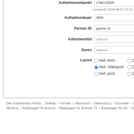
Aufnahmezeitpunkt
entspricht
2026-08-07 20:11
Aufnahmedauer
Partner-ID
Aufnahmetitel
Genre
Layout
Hell, klein
D
Hell, mittelgroß
D
Hell, groß
D
Dein Internetradio-Portal :
Sitemap
|
Kontakt
|
Impressum
|
Datenschutz
|
Entwickler
|
Windows
|
Radioplayer für Android
|
Radioplayer für Android TV
|
Radioplayer für iOS
|
R