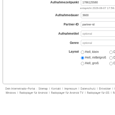
Aufnahmezeitpunkt
entspricht
2026-08-07 17:59
Aufnahmedauer
Partner-ID
Aufnahmetitel
Genre
Layout
Hell, klein
D
Hell, mittelgroß
D
Hell, groß
D
Dein Internetradio-Portal :
Sitemap
|
Kontakt
|
Impressum
|
Datenschutz
|
Entwickler
|
Windows
|
Radioplayer für Android
|
Radioplayer für Android TV
|
Radioplayer für iOS
|
R