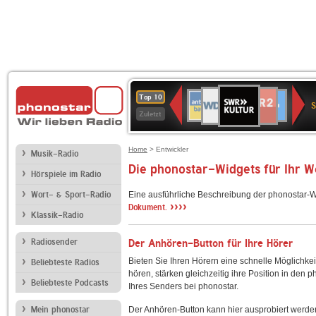
SWR
WDR
NDR
ANTENNE
80er
SWR3
WDR
BR-
Deutschlandfunk
Deutschlandfun
Top 10
Kultur
S
2
2
BAYERN
90er
4
KLASSIK
Kultur
Zuletzt
OLDIE
ANTENNE
Home
> Entwickler
Musik-Radio
Die phonostar-Widgets für Ihr 
Hörspiele im Radio
Wort- & Sport-Radio
Eine ausführliche Beschreibung der phonostar-W
››››
Dokument.
Klassik-Radio
Radiosender
Der Anhören-Button für Ihre Hörer
Bieten Sie Ihren Hörern eine schnelle Möglichkei
Beliebteste Radios
hören, stärken gleichzeitig ihre Position in den 
Beliebteste Podcasts
Ihres Senders bei phonostar.
Mein phonostar
Der Anhören-Button kann hier ausprobiert werde