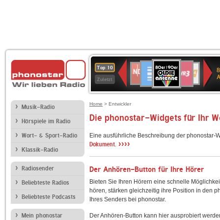
80er
Deutschlandfunk
SWR3
NDR
WDR
SWR
Top 10
8
90er
2
4
Kultur
Zuletzt
OLDIE
ANTENNE
Home
> Entwickler
Musik-Radio
Die phonostar-Widgets für Ihr 
Hörspiele im Radio
Wort- & Sport-Radio
Eine ausführliche Beschreibung der phonostar-W
››››
Dokument.
Klassik-Radio
Radiosender
Der Anhören-Button für Ihre Hörer
Bieten Sie Ihren Hörern eine schnelle Möglichkei
Beliebteste Radios
hören, stärken gleichzeitig ihre Position in den 
Beliebteste Podcasts
Ihres Senders bei phonostar.
Mein phonostar
Der Anhören-Button kann hier ausprobiert werde