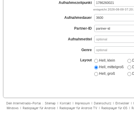
Aufnahmezeitpunkt
entspricht
2026-08-09 07:20
Aufnahmedauer
Partner-ID
Aufnahmetitel
Genre
Layout
Hell, klein
D
Hell, mittelgroß
D
Hell, groß
D
Dein Internetradio-Portal :
Sitemap
|
Kontakt
|
Impressum
|
Datenschutz
|
Entwickler
|
Windows
|
Radioplayer für Android
|
Radioplayer für Android TV
|
Radioplayer für iOS
|
R