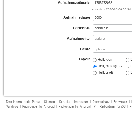
Aufnahmezeitpunkt
entspricht
2026-08-08 06:54
Aufnahmedauer
Partner-ID
Aufnahmetitel
Genre
Layout
Hell, klein
D
Hell, mittelgroß
D
Hell, groß
D
Dein Internetradio-Portal :
Sitemap
|
Kontakt
|
Impressum
|
Datenschutz
|
Entwickler
|
Windows
|
Radioplayer für Android
|
Radioplayer für Android TV
|
Radioplayer für iOS
|
R