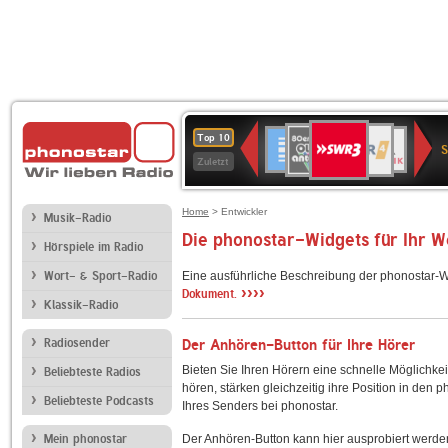
SWR3
80er
WDR
Deutschlandfunk
NDR
BR-
SWR
Top 10
90er
4
2
KLASSIK
Kultur
Zuletzt
OLDIE
ANTENNE
Home
> Entwickler
Musik-Radio
Die phonostar-Widgets für Ihr 
Hörspiele im Radio
Wort- & Sport-Radio
Eine ausführliche Beschreibung der phonostar-W
››››
Dokument.
Klassik-Radio
Radiosender
Der Anhören-Button für Ihre Hörer
Bieten Sie Ihren Hörern eine schnelle Möglichkei
Beliebteste Radios
hören, stärken gleichzeitig ihre Position in den 
Beliebteste Podcasts
Ihres Senders bei phonostar.
Mein phonostar
Der Anhören-Button kann hier ausprobiert werde