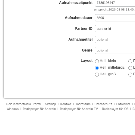
Aufnahmezeitpunkt
entspricht
2026-08-08 13:40
Aufnahmedauer
Partner-ID
Aufnahmetitel
Genre
Layout
Hell, klein
D
Hell, mittelgroß
D
Hell, groß
D
Dein Internetradio-Portal :
Sitemap
|
Kontakt
|
Impressum
|
Datenschutz
|
Entwickler
|
Windows
|
Radioplayer für Android
|
Radioplayer für Android TV
|
Radioplayer für iOS
|
R