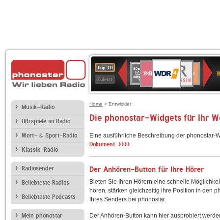
WDR
SWR3
BR-
80er
Deutschlandfunk
NDR
Deutschlandfun
SWR
Top 10
4
W
KLASSIK
90er
2
Kultur
Kultur
Zuletzt
OLDIE
ANTENNE
Home
> Entwickler
Musik-Radio
Die phonostar-Widgets für Ihr 
Hörspiele im Radio
Wort- & Sport-Radio
Eine ausführliche Beschreibung der phonostar-W
››››
Dokument.
Klassik-Radio
Radiosender
Der Anhören-Button für Ihre Hörer
Bieten Sie Ihren Hörern eine schnelle Möglichkei
Beliebteste Radios
hören, stärken gleichzeitig ihre Position in den 
Beliebteste Podcasts
Ihres Senders bei phonostar.
Mein phonostar
Der Anhören-Button kann hier ausprobiert werde