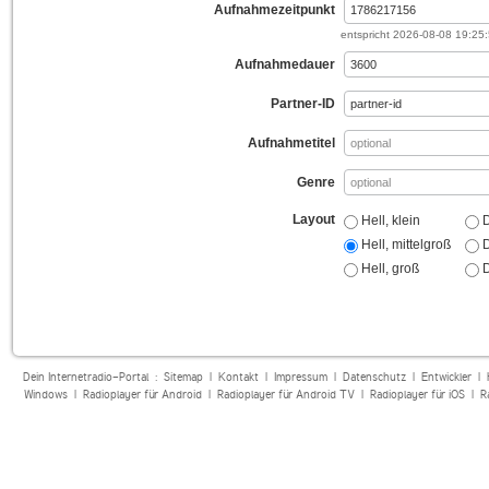
Aufnahmezeitpunkt
entspricht
2026-08-08 19:25
Aufnahmedauer
Partner-ID
Aufnahmetitel
Genre
Layout
Hell, klein
D
Hell, mittelgroß
D
Hell, groß
D
Dein Internetradio-Portal :
Sitemap
|
Kontakt
|
Impressum
|
Datenschutz
|
Entwickler
|
Windows
|
Radioplayer für Android
|
Radioplayer für Android TV
|
Radioplayer für iOS
|
R