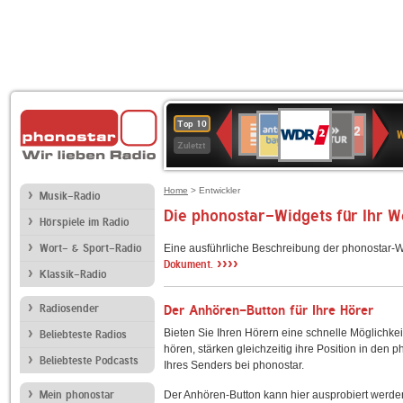
WDR
ANTENNE
SWR
Deutschlandfunk
Deutschlandfunk
80er
SWR3
WDR
BR-
NDR
Top 10
2
W
BAYERN
Kultur
Kultur
90er
4
KLASSIK
2
Zuletzt
OLDIE
ANTENNE
Home
> Entwickler
Musik-Radio
Die phonostar-Widgets für Ihr 
Hörspiele im Radio
Wort- & Sport-Radio
Eine ausführliche Beschreibung der phonostar-W
››››
Dokument.
Klassik-Radio
Radiosender
Der Anhören-Button für Ihre Hörer
Bieten Sie Ihren Hörern eine schnelle Möglichkei
Beliebteste Radios
hören, stärken gleichzeitig ihre Position in den 
Beliebteste Podcasts
Ihres Senders bei phonostar.
Mein phonostar
Der Anhören-Button kann hier ausprobiert werde