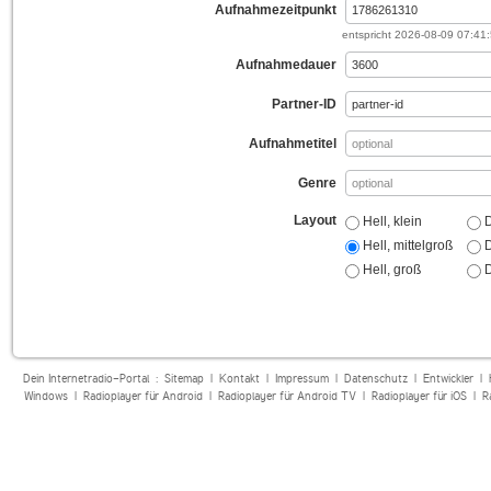
Aufnahmezeitpunkt
entspricht
2026-08-09 07:41
Aufnahmedauer
Partner-ID
Aufnahmetitel
Genre
Layout
Hell, klein
D
Hell, mittelgroß
D
Hell, groß
D
Dein Internetradio-Portal :
Sitemap
|
Kontakt
|
Impressum
|
Datenschutz
|
Entwickler
|
Windows
|
Radioplayer für Android
|
Radioplayer für Android TV
|
Radioplayer für iOS
|
R