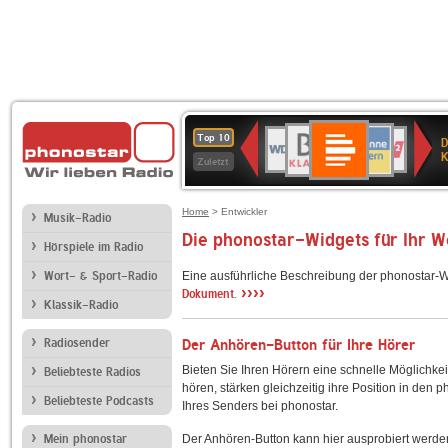
Deutschlandfunk
BR-
ANTENNE
WDR
Deutschlandfunk
80er
SWR3
NDR
WDR
SWR
Top 10
D
Kultur
KLASSIK
BAYERN
4
90er
2
2
Kultur
K
Zuletzt
OLDIE
ANTENNE
Home
> Entwickler
Musik-Radio
Die phonostar-Widgets für Ihr 
Hörspiele im Radio
Wort- & Sport-Radio
Eine ausführliche Beschreibung der phonostar-W
››››
Dokument.
Klassik-Radio
Radiosender
Der Anhören-Button für Ihre Hörer
Bieten Sie Ihren Hörern eine schnelle Möglichkei
Beliebteste Radios
hören, stärken gleichzeitig ihre Position in den 
Beliebteste Podcasts
Ihres Senders bei phonostar.
Mein phonostar
Der Anhören-Button kann hier ausprobiert werde