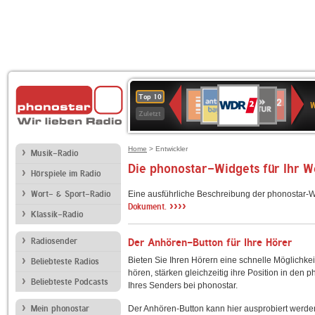
WDR
ANTENNE
SWR
Deutschlandfunk
Deutschlandfunk
80er
SWR3
WDR
BR-
NDR
Top 10
2
W
BAYERN
Kultur
Kultur
90er
4
KLASSIK
2
Zuletzt
OLDIE
ANTENNE
Home
> Entwickler
Musik-Radio
Die phonostar-Widgets für Ihr 
Hörspiele im Radio
Wort- & Sport-Radio
Eine ausführliche Beschreibung der phonostar-W
››››
Dokument.
Klassik-Radio
Radiosender
Der Anhören-Button für Ihre Hörer
Bieten Sie Ihren Hörern eine schnelle Möglichkei
Beliebteste Radios
hören, stärken gleichzeitig ihre Position in den 
Beliebteste Podcasts
Ihres Senders bei phonostar.
Mein phonostar
Der Anhören-Button kann hier ausprobiert werde