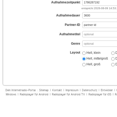
Aufnahmezeitpunkt
entspricht
2026-08-09 14:53
Aufnahmedauer
Partner-ID
Aufnahmetitel
Genre
Layout
Hell, klein
D
Hell, mittelgroß
D
Hell, groß
D
Dein Internetradio-Portal :
Sitemap
|
Kontakt
|
Impressum
|
Datenschutz
|
Entwickler
|
Windows
|
Radioplayer für Android
|
Radioplayer für Android TV
|
Radioplayer für iOS
|
R