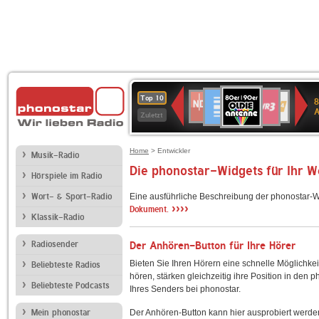
80er
Deutschlandfunk
SWR3
NDR
WDR
SWR
Top 10
8
90er
2
4
Kultur
Zuletzt
OLDIE
ANTENNE
Home
> Entwickler
Musik-Radio
Die phonostar-Widgets für Ihr 
Hörspiele im Radio
Wort- & Sport-Radio
Eine ausführliche Beschreibung der phonostar-W
››››
Dokument.
Klassik-Radio
Radiosender
Der Anhören-Button für Ihre Hörer
Bieten Sie Ihren Hörern eine schnelle Möglichkei
Beliebteste Radios
hören, stärken gleichzeitig ihre Position in den 
Beliebteste Podcasts
Ihres Senders bei phonostar.
Mein phonostar
Der Anhören-Button kann hier ausprobiert werde