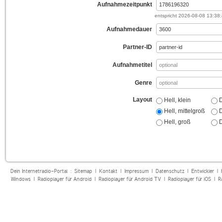
Aufnahmezeitpunkt
entspricht
2026-08-08 13:38
Aufnahmedauer
Partner-ID
Aufnahmetitel
Genre
Layout
Hell, klein
D
Hell, mittelgroß
D
Hell, groß
D
Dein Internetradio-Portal :
Sitemap
|
Kontakt
|
Impressum
|
Datenschutz
|
Entwickler
|
Windows
|
Radioplayer für Android
|
Radioplayer für Android TV
|
Radioplayer für iOS
|
R