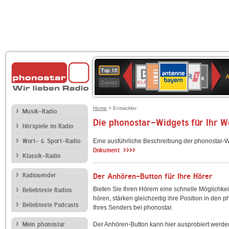
ANTENNE
Deutschlandfunk
WDR
BR-
Deutschlandfunk
80er
SWR3
WDR
NDR
SWR
Top 10
BAYERN
Kultur
2
KLASSIK
90er
4
2
Kultur
Zuletzt
OLDIE
ANTENNE
Home
> Entwickler
Musik-Radio
Die phonostar-Widgets für Ihr 
Hörspiele im Radio
Wort- & Sport-Radio
Eine ausführliche Beschreibung der phonostar-W
››››
Dokument.
Klassik-Radio
Radiosender
Der Anhören-Button für Ihre Hörer
Bieten Sie Ihren Hörern eine schnelle Möglichkei
Beliebteste Radios
hören, stärken gleichzeitig ihre Position in den 
Beliebteste Podcasts
Ihres Senders bei phonostar.
Mein phonostar
Der Anhören-Button kann hier ausprobiert werde