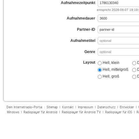
Aufnahmezeitpunkt
entspricht
2026-08-07 19:19
Aufnahmedauer
Partner-ID
Aufnahmetitel
Genre
Layout
Hell, klein
D
Hell, mittelgroß
D
Hell, groß
D
Dein Internetradio-Portal :
Sitemap
|
Kontakt
|
Impressum
|
Datenschutz
|
Entwickler
|
Windows
|
Radioplayer für Android
|
Radioplayer für Android TV
|
Radioplayer für iOS
|
R