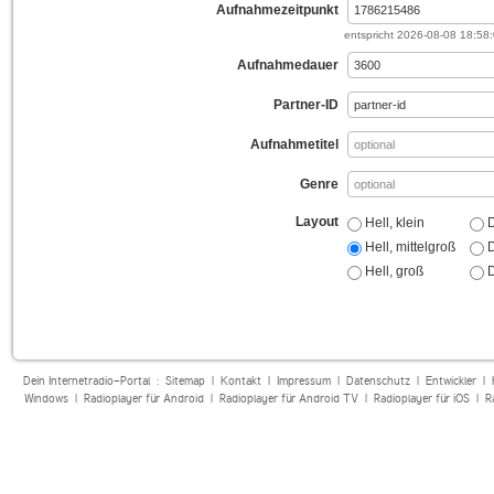
Aufnahmezeitpunkt
entspricht
2026-08-08 18:58
Aufnahmedauer
Partner-ID
Aufnahmetitel
Genre
Layout
Hell, klein
D
Hell, mittelgroß
D
Hell, groß
D
Dein Internetradio-Portal :
Sitemap
|
Kontakt
|
Impressum
|
Datenschutz
|
Entwickler
|
Windows
|
Radioplayer für Android
|
Radioplayer für Android TV
|
Radioplayer für iOS
|
R