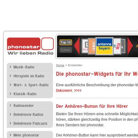
ANTENNE
Deutschlandfunk
WDR
BR-
Deutschlandfunk
80er
SWR3
WDR
NDR
SWR
Top 10
BAYERN
Kultur
2
KLASSIK
90er
4
2
Kultur
Zuletzt
OLDIE
ANTENNE
Home
> Entwickler
Musik-Radio
Die phonostar-Widgets für Ihr 
Hörspiele im Radio
Wort- & Sport-Radio
Eine ausführliche Beschreibung der phonostar-W
››››
Dokument.
Klassik-Radio
Radiosender
Der Anhören-Button für Ihre Hörer
Bieten Sie Ihren Hörern eine schnelle Möglichkei
Beliebteste Radios
hören, stärken gleichzeitig ihre Position in den 
Beliebteste Podcasts
Ihres Senders bei phonostar.
Mein phonostar
Der Anhören-Button kann hier ausprobiert werde