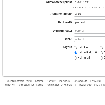
Aufnahmezeitpunkt
entspricht
2026-08-07 04:19
Aufnahmedauer
Partner-ID
Aufnahmetitel
Genre
Layout
Hell, klein
D
Hell, mittelgroß
D
Hell, groß
D
Dein Internetradio-Portal :
Sitemap
|
Kontakt
|
Impressum
|
Datenschutz
|
Entwickler
|
Windows
|
Radioplayer für Android
|
Radioplayer für Android TV
|
Radioplayer für iOS
|
R