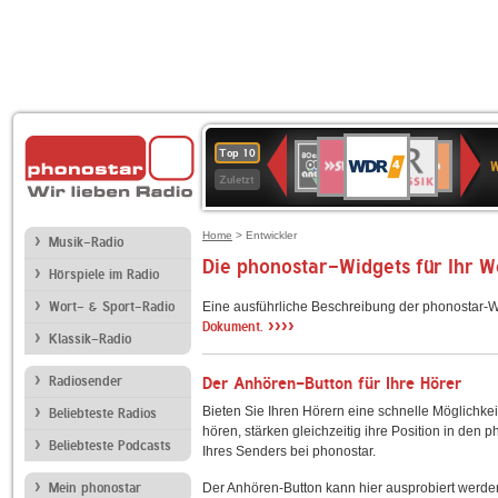
WDR
SWR3
BR-
80er
Deutschlandfunk
NDR
Deutschlandfun
SWR
Top 10
4
W
KLASSIK
90er
2
Kultur
Kultur
Zuletzt
OLDIE
ANTENNE
Home
> Entwickler
Musik-Radio
Die phonostar-Widgets für Ihr 
Hörspiele im Radio
Wort- & Sport-Radio
Eine ausführliche Beschreibung der phonostar-W
››››
Dokument.
Klassik-Radio
Radiosender
Der Anhören-Button für Ihre Hörer
Bieten Sie Ihren Hörern eine schnelle Möglichkei
Beliebteste Radios
hören, stärken gleichzeitig ihre Position in den 
Beliebteste Podcasts
Ihres Senders bei phonostar.
Mein phonostar
Der Anhören-Button kann hier ausprobiert werde