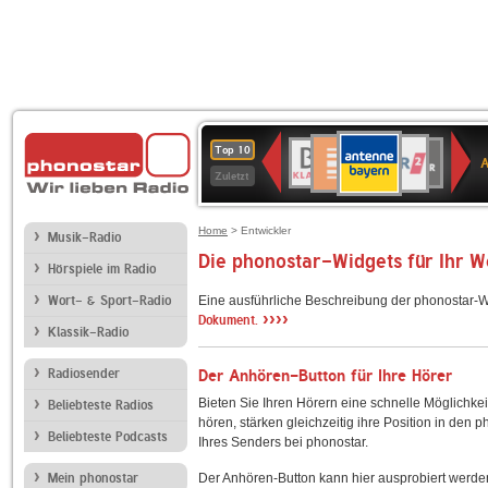
ANTENNE
Deutschlandfunk
WDR
BR-
Deutschlandfunk
80er
SWR3
WDR
NDR
SWR
Top 10
BAYERN
Kultur
2
KLASSIK
90er
4
2
Kultur
Zuletzt
OLDIE
ANTENNE
Home
> Entwickler
Musik-Radio
Die phonostar-Widgets für Ihr 
Hörspiele im Radio
Wort- & Sport-Radio
Eine ausführliche Beschreibung der phonostar-W
››››
Dokument.
Klassik-Radio
Radiosender
Der Anhören-Button für Ihre Hörer
Bieten Sie Ihren Hörern eine schnelle Möglichkei
Beliebteste Radios
hören, stärken gleichzeitig ihre Position in den 
Beliebteste Podcasts
Ihres Senders bei phonostar.
Mein phonostar
Der Anhören-Button kann hier ausprobiert werde