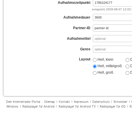
Aufnahmezeitpunkt
entspricht
2026-08-07 12:02
Aufnahmedauer
Partner-ID
Aufnahmetitel
Genre
Layout
Hell, klein
D
Hell, mittelgroß
D
Hell, groß
D
Dein Internetradio-Portal :
Sitemap
|
Kontakt
|
Impressum
|
Datenschutz
|
Entwickler
|
Windows
|
Radioplayer für Android
|
Radioplayer für Android TV
|
Radioplayer für iOS
|
R