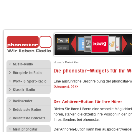
SWR3
80er
WDR
Deutschlandfunk
NDR
BR-
SWR
Top 10
90er
4
2
KLASSIK
Kultur
Zuletzt
OLDIE
ANTENNE
Home
> Entwickler
Musik-Radio
Die phonostar-Widgets für Ihr 
Hörspiele im Radio
Wort- & Sport-Radio
Eine ausführliche Beschreibung der phonostar-W
››››
Dokument.
Klassik-Radio
Radiosender
Der Anhören-Button für Ihre Hörer
Bieten Sie Ihren Hörern eine schnelle Möglichkei
Beliebteste Radios
hören, stärken gleichzeitig ihre Position in den 
Beliebteste Podcasts
Ihres Senders bei phonostar.
Mein phonostar
Der Anhören-Button kann hier ausprobiert werde