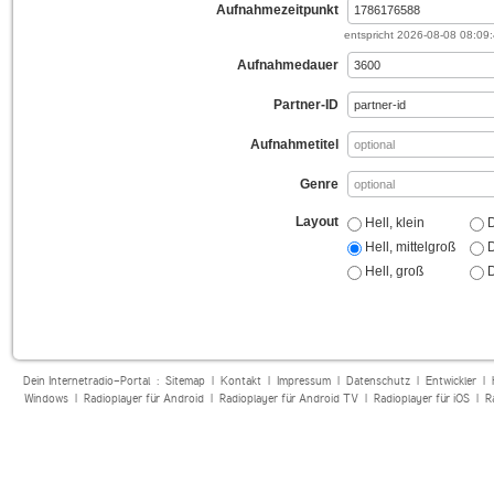
Aufnahmezeitpunkt
entspricht
2026-08-08 08:09
Aufnahmedauer
Partner-ID
Aufnahmetitel
Genre
Layout
Hell, klein
D
Hell, mittelgroß
D
Hell, groß
D
Dein Internetradio-Portal :
Sitemap
|
Kontakt
|
Impressum
|
Datenschutz
|
Entwickler
|
Windows
|
Radioplayer für Android
|
Radioplayer für Android TV
|
Radioplayer für iOS
|
R