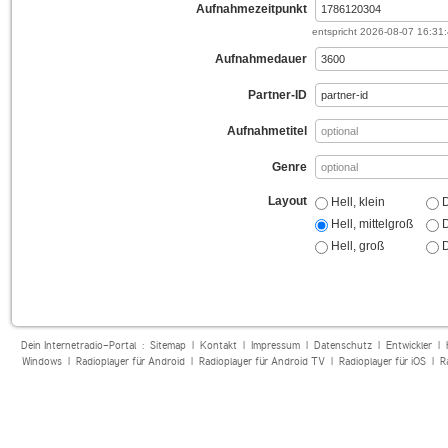
Aufnahmezeitpunkt
entspricht
2026-08-07 16:31
Aufnahmedauer
Partner-ID
Aufnahmetitel
Genre
Layout
Hell, klein
D
Hell, mittelgroß
D
Hell, groß
D
Dein Internetradio-Portal :
Sitemap
|
Kontakt
|
Impressum
|
Datenschutz
|
Entwickler
|
Windows
|
Radioplayer für Android
|
Radioplayer für Android TV
|
Radioplayer für iOS
|
R