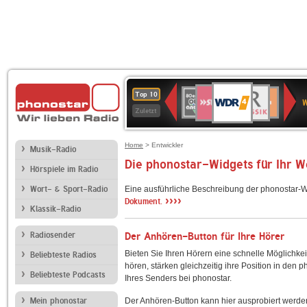
WDR
SWR3
BR-
80er
Deutschlandfunk
NDR
Deutschlandfun
SWR
Top 10
4
W
KLASSIK
90er
2
Kultur
Kultur
Zuletzt
OLDIE
ANTENNE
Home
> Entwickler
Musik-Radio
Die phonostar-Widgets für Ihr 
Hörspiele im Radio
Wort- & Sport-Radio
Eine ausführliche Beschreibung der phonostar-W
››››
Dokument.
Klassik-Radio
Radiosender
Der Anhören-Button für Ihre Hörer
Bieten Sie Ihren Hörern eine schnelle Möglichkei
Beliebteste Radios
hören, stärken gleichzeitig ihre Position in den 
Beliebteste Podcasts
Ihres Senders bei phonostar.
Mein phonostar
Der Anhören-Button kann hier ausprobiert werde