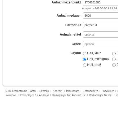
Aufnahmezeitpunkt
entspricht
2026-08-09 13:16
Aufnahmedauer
Partner-ID
Aufnahmetitel
Genre
Layout
Hell, klein
D
Hell, mittelgroß
D
Hell, groß
D
Dein Internetradio-Portal :
Sitemap
|
Kontakt
|
Impressum
|
Datenschutz
|
Entwickler
|
Windows
|
Radioplayer für Android
|
Radioplayer für Android TV
|
Radioplayer für iOS
|
R