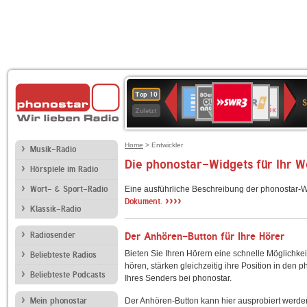
SWR3
80er
WDR
Deutschlandfunk
NDR
BR-
SWR
Top 10
90er
4
2
KLASSIK
Kultur
Zuletzt
OLDIE
ANTENNE
Home
> Entwickler
Musik-Radio
Die phonostar-Widgets für Ihr 
Hörspiele im Radio
Wort- & Sport-Radio
Eine ausführliche Beschreibung der phonostar-W
››››
Dokument.
Klassik-Radio
Radiosender
Der Anhören-Button für Ihre Hörer
Bieten Sie Ihren Hörern eine schnelle Möglichkei
Beliebteste Radios
hören, stärken gleichzeitig ihre Position in den 
Beliebteste Podcasts
Ihres Senders bei phonostar.
Mein phonostar
Der Anhören-Button kann hier ausprobiert werde