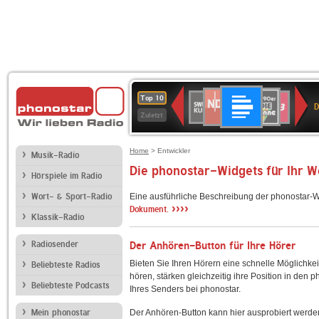
Deutschlandfunk
NDR
80er
SWR
SWR3
Top 10
D
2
90er
Kultur
Zuletzt
OLDIE
ANTENNE
Home
> Entwickler
Musik-Radio
Die phonostar-Widgets für Ihr 
Hörspiele im Radio
Wort- & Sport-Radio
Eine ausführliche Beschreibung der phonostar-W
››››
Dokument.
Klassik-Radio
Radiosender
Der Anhören-Button für Ihre Hörer
Bieten Sie Ihren Hörern eine schnelle Möglichkei
Beliebteste Radios
hören, stärken gleichzeitig ihre Position in den 
Beliebteste Podcasts
Ihres Senders bei phonostar.
Mein phonostar
Der Anhören-Button kann hier ausprobiert werde