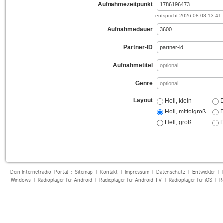
Aufnahmezeitpunkt
entspricht
2026-08-08 13:41
Aufnahmedauer
Partner-ID
Aufnahmetitel
Genre
Layout
Hell, klein
D
Hell, mittelgroß
D
Hell, groß
D
Dein Internetradio-Portal :
Sitemap
|
Kontakt
|
Impressum
|
Datenschutz
|
Entwickler
|
Windows
|
Radioplayer für Android
|
Radioplayer für Android TV
|
Radioplayer für iOS
|
R