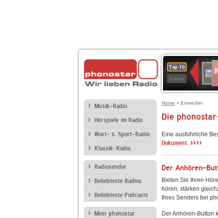
N
SWR
Top 10
2
Kultu
Zuletzt
Home
> Entwickler
Musik-Radio
Die phonostar
Hörspiele im Radio
Wort- & Sport-Radio
Eine ausführliche Be
››››
Dokument.
Klassik-Radio
Radiosender
Der Anhören-Butt
Bieten Sie Ihren Höre
Beliebteste Radios
hören, stärken gleich
Beliebteste Podcasts
Ihres Senders bei ph
Mein phonostar
Der Anhören-Button k