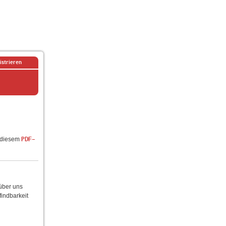
istrieren
n diesem
PDF-
 über uns
findbarkeit