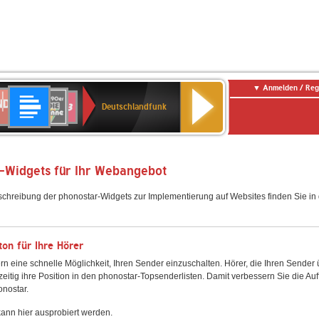
Anmelden / Reg
Deutschlandfunk
DR
80er
SWR3
Deutschlandfunk
90er
r
OLDIE
ANTENNE
-Widgets für Ihr Webangebot
schreibung der phonostar-Widgets zur Implementierung auf Websites finden Sie i
on für Ihre Hörer
rn eine schnelle Möglichkeit, Ihren Sender einzuschalten. Hörer, die Ihren Sender
zeitig ihre Position in den phonostar-Topsenderlisten. Damit verbessern Sie die Auf
onostar.
ann hier ausprobiert werden.