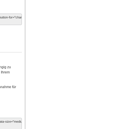
ngig zu
n Ihrem
ßnahme für