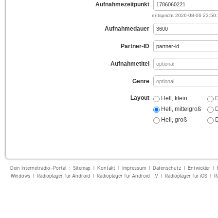
Aufnahmezeitpunkt
entspricht
2026-08-06 23:50
Aufnahmedauer
Partner-ID
Aufnahmetitel
Genre
Layout
Hell, klein
D
Hell, mittelgroß
D
Hell, groß
D
Dein Internetradio-Portal :
Sitemap
|
Kontakt
|
Impressum
|
Datenschutz
|
Entwickler
|
Windows
|
Radioplayer für Android
|
Radioplayer für Android TV
|
Radioplayer für iOS
|
R