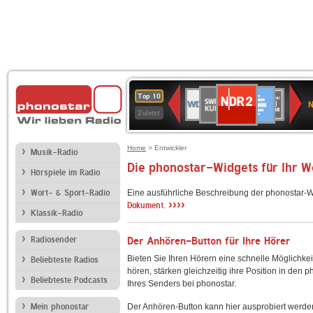
NDR
SWR
Deutschlandfunk
WDR
SWR3
WDR
BR-
Deutschlandfunk
ANTENNE
80er
Top 10
2
N
Kultur
2
4
KLASSIK
Kultur
BAYERN
90er
Zuletzt
OLDIE
ANTENNE
Home
> Entwickler
Musik-Radio
Die phonostar-Widgets für Ihr 
Hörspiele im Radio
Wort- & Sport-Radio
Eine ausführliche Beschreibung der phonostar-W
››››
Dokument.
Klassik-Radio
Radiosender
Der Anhören-Button für Ihre Hörer
Bieten Sie Ihren Hörern eine schnelle Möglichkei
Beliebteste Radios
hören, stärken gleichzeitig ihre Position in den 
Beliebteste Podcasts
Ihres Senders bei phonostar.
Mein phonostar
Der Anhören-Button kann hier ausprobiert werde