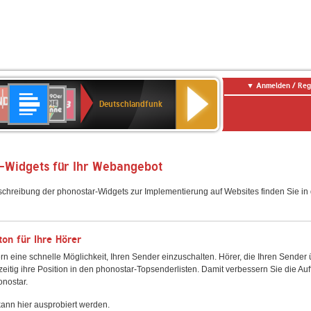
Anmelden / Reg
Deutschlandfunk
DR
80er
SWR3
Deutschlandfunk
90er
r
OLDIE
ANTENNE
-Widgets für Ihr Webangebot
schreibung der phonostar-Widgets zur Implementierung auf Websites finden Sie i
on für Ihre Hörer
rn eine schnelle Möglichkeit, Ihren Sender einzuschalten. Hörer, die Ihren Sender
zeitig ihre Position in den phonostar-Topsenderlisten. Damit verbessern Sie die Auf
onostar.
ann hier ausprobiert werden.