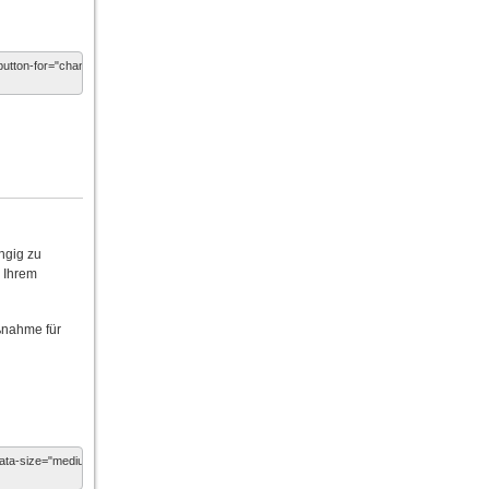
ngig zu
n Ihrem
ßnahme für