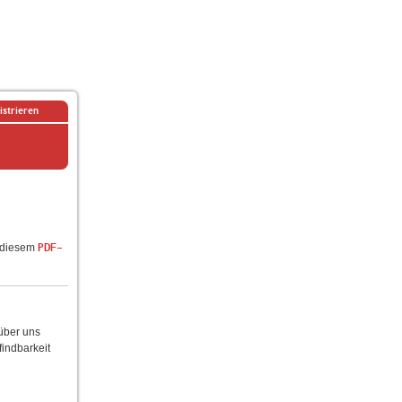
istrieren
n diesem
PDF-
 über uns
findbarkeit