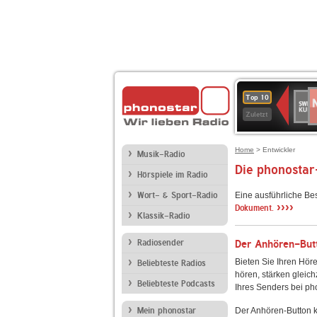
N
SWR
Top 10
2
Kultu
Zuletzt
Home
> Entwickler
Musik-Radio
Die phonostar
Hörspiele im Radio
Wort- & Sport-Radio
Eine ausführliche Be
››››
Dokument.
Klassik-Radio
Radiosender
Der Anhören-Butt
Bieten Sie Ihren Höre
Beliebteste Radios
hören, stärken gleich
Beliebteste Podcasts
Ihres Senders bei ph
Mein phonostar
Der Anhören-Button k