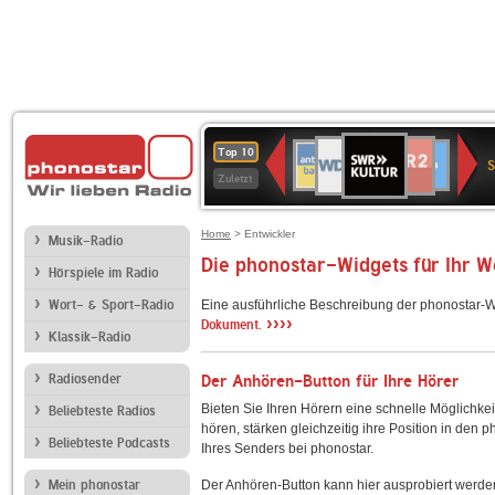
SWR
WDR
NDR
ANTENNE
80er
SWR3
WDR
BR-
Deutschlandfunk
Deutschlandfun
Top 10
Kultur
S
2
2
BAYERN
90er
4
KLASSIK
Kultur
Zuletzt
OLDIE
ANTENNE
Home
> Entwickler
Musik-Radio
Die phonostar-Widgets für Ihr 
Hörspiele im Radio
Wort- & Sport-Radio
Eine ausführliche Beschreibung der phonostar-W
››››
Dokument.
Klassik-Radio
Radiosender
Der Anhören-Button für Ihre Hörer
Bieten Sie Ihren Hörern eine schnelle Möglichkei
Beliebteste Radios
hören, stärken gleichzeitig ihre Position in den 
Beliebteste Podcasts
Ihres Senders bei phonostar.
Mein phonostar
Der Anhören-Button kann hier ausprobiert werde