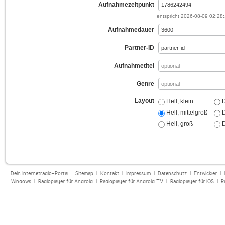
Aufnahmezeitpunkt
entspricht
2026-08-09 02:28
Aufnahmedauer
Partner-ID
Aufnahmetitel
Genre
Layout
Hell, klein
D
Hell, mittelgroß
D
Hell, groß
D
Dein Internetradio-Portal :
Sitemap
|
Kontakt
|
Impressum
|
Datenschutz
|
Entwickler
|
Windows
|
Radioplayer für Android
|
Radioplayer für Android TV
|
Radioplayer für iOS
|
R