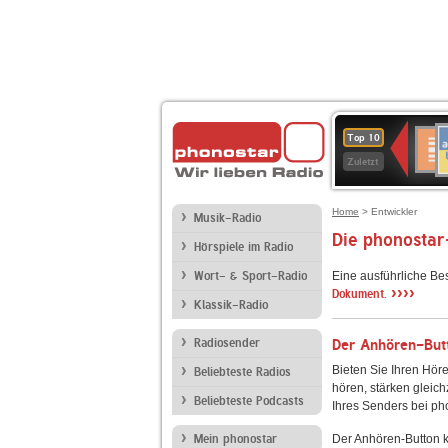
A
Deuts
Top 10
B
Kultu
Zuletzt
Home
> Entwickler
Musik-Radio
Die phonostar
Hörspiele im Radio
Wort- & Sport-Radio
Eine ausführliche Be
››››
Dokument.
Klassik-Radio
Radiosender
Der Anhören-Butt
Bieten Sie Ihren Höre
Beliebteste Radios
hören, stärken gleich
Beliebteste Podcasts
Ihres Senders bei ph
Mein phonostar
Der Anhören-Button k