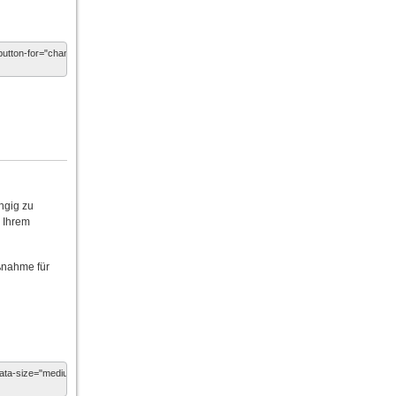
ngig zu
n Ihrem
ßnahme für