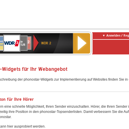
Anmelden / Reg
WDR
NTENNE
SWR
chlandfunk
Deutschlandfunk
80er
SWR3
WDR
BR-
NDR
2
WDR 2
AYERN
Kultur
r
90er
4
KLASSIK
2
OLDIE
ANTENNE
-Widgets für Ihr Webangebot
schreibung der phonostar-Widgets zur Implementierung auf Websites finden Sie i
on für Ihre Hörer
rn eine schnelle Möglichkeit, Ihren Sender einzuschalten. Hörer, die Ihren Sender
zeitig ihre Position in den phonostar-Topsenderlisten. Damit verbessern Sie die Auf
onostar.
ann hier ausprobiert werden.