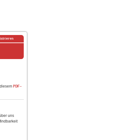
istrieren
n diesem
PDF-
 über uns
findbarkeit