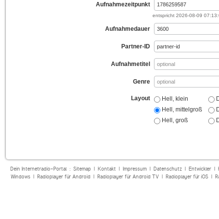
Aufnahmezeitpunkt
entspricht
2026-08-09 07:13
Aufnahmedauer
Partner-ID
Aufnahmetitel
Genre
Layout
Hell, klein
D
Hell, mittelgroß
D
Hell, groß
D
Dein Internetradio-Portal :
Sitemap
|
Kontakt
|
Impressum
|
Datenschutz
|
Entwickler
|
Windows
|
Radioplayer für Android
|
Radioplayer für Android TV
|
Radioplayer für iOS
|
R