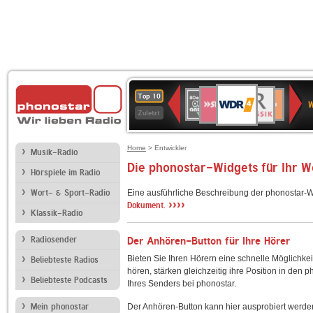
WDR
SWR3
BR-
80er
Deutschlandfunk
NDR
Deutschlandfun
SWR
Top 10
4
W
KLASSIK
90er
2
Kultur
Kultur
Zuletzt
OLDIE
ANTENNE
Home
> Entwickler
Musik-Radio
Die phonostar-Widgets für Ihr 
Hörspiele im Radio
Wort- & Sport-Radio
Eine ausführliche Beschreibung der phonostar-W
››››
Dokument.
Klassik-Radio
Radiosender
Der Anhören-Button für Ihre Hörer
Bieten Sie Ihren Hörern eine schnelle Möglichkei
Beliebteste Radios
hören, stärken gleichzeitig ihre Position in den 
Beliebteste Podcasts
Ihres Senders bei phonostar.
Mein phonostar
Der Anhören-Button kann hier ausprobiert werde