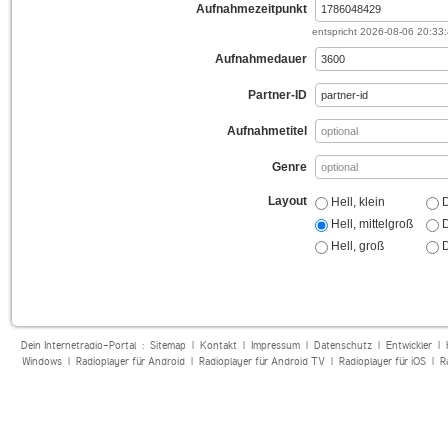
Aufnahmezeitpunkt
entspricht
2026-08-06 20:33
Aufnahmedauer
Partner-ID
Aufnahmetitel
Genre
Layout
Hell, klein
D
Hell, mittelgroß
D
Hell, groß
D
Dein Internetradio-Portal :
Sitemap
|
Kontakt
|
Impressum
|
Datenschutz
|
Entwickler
|
Windows
|
Radioplayer für Android
|
Radioplayer für Android TV
|
Radioplayer für iOS
|
R