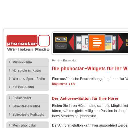
Deutschlandfunk
BR-
ANTENNE
WDR
Deutschlandfunk
80er
SWR3
NDR
WDR
SWR
Top 10
D
Kultur
KLASSIK
BAYERN
4
90er
2
2
Kultur
K
Zuletzt
OLDIE
ANTENNE
Home
> Entwickler
Musik-Radio
Die phonostar-Widgets für Ihr 
Hörspiele im Radio
Wort- & Sport-Radio
Eine ausführliche Beschreibung der phonostar-W
››››
Dokument.
Klassik-Radio
Radiosender
Der Anhören-Button für Ihre Hörer
Bieten Sie Ihren Hörern eine schnelle Möglichkei
Beliebteste Radios
hören, stärken gleichzeitig ihre Position in den 
Beliebteste Podcasts
Ihres Senders bei phonostar.
Mein phonostar
Der Anhören-Button kann hier ausprobiert werde