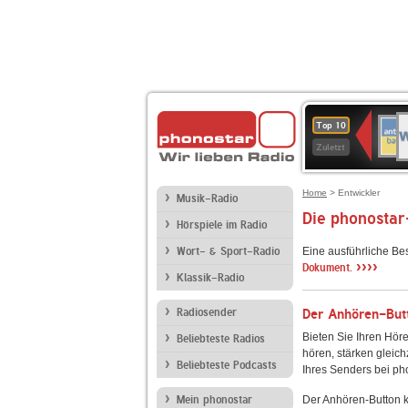
W
ANT
Top 10
2
BAY
Zuletzt
Home
> Entwickler
Musik-Radio
Die phonostar
Hörspiele im Radio
Wort- & Sport-Radio
Eine ausführliche Be
››››
Dokument.
Klassik-Radio
Radiosender
Der Anhören-Butt
Bieten Sie Ihren Höre
Beliebteste Radios
hören, stärken gleich
Beliebteste Podcasts
Ihres Senders bei ph
Mein phonostar
Der Anhören-Button k