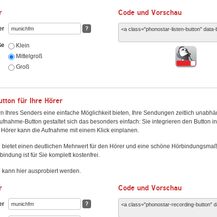
r
Code und Vorschau
er
?
ße
Klein
Mittelgroß
Groß
ton für Ihre Hörer
n Ihres Senders eine einfache Möglichkeit bieten, Ihre Sendungen zeitlich unabhä
fnahme-Button gestaltet sich das besonders einfach: Sie integrieren den Button i
Hörer kann die Aufnahme mit einem Klick einplanen.
 bietet einen deutlichen Mehrwert für den Hörer und eine schöne Hörbindungsma
bindung ist für Sie komplett kostenfrei.
kann hier ausprobiert werden.
r
Code und Vorschau
er
?