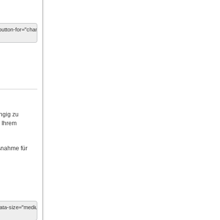
ngig zu
n Ihrem
ßnahme für