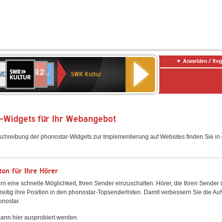
Anmelden / Reg
SWR
DR
NDR
ENNE
80er
SWR3
WDR
BR-
Deutschlandfunk
Deutschlandfunk
Kultur
SWR Kultur
2
ERN
90er
4
KLASSIK
Kultur
OLDIE
ANTENNE
-Widgets für Ihr Webangebot
schreibung der phonostar-Widgets zur Implementierung auf Websites finden Sie i
on für Ihre Hörer
rn eine schnelle Möglichkeit, Ihren Sender einzuschalten. Hörer, die Ihren Sender
zeitig ihre Position in den phonostar-Topsenderlisten. Damit verbessern Sie die Auf
onostar.
ann hier ausprobiert werden.