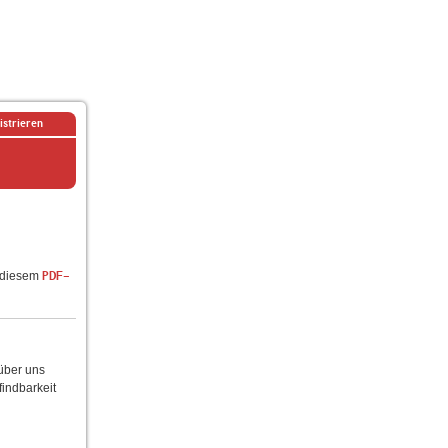
istrieren
n diesem
PDF-
 über uns
findbarkeit