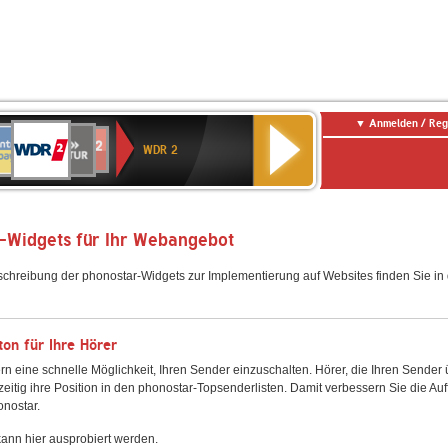
Anmelden / Reg
WDR
NTENNE
SWR
chlandfunk
Deutschlandfunk
80er
SWR3
WDR
BR-
NDR
2
WDR 2
AYERN
Kultur
r
90er
4
KLASSIK
2
OLDIE
ANTENNE
-Widgets für Ihr Webangebot
schreibung der phonostar-Widgets zur Implementierung auf Websites finden Sie i
on für Ihre Hörer
rn eine schnelle Möglichkeit, Ihren Sender einzuschalten. Hörer, die Ihren Sender
zeitig ihre Position in den phonostar-Topsenderlisten. Damit verbessern Sie die Auf
onostar.
ann hier ausprobiert werden.