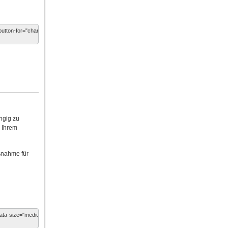
ngig zu
n Ihrem
ßnahme für