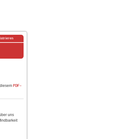
istrieren
n diesem
PDF-
 über uns
findbarkeit