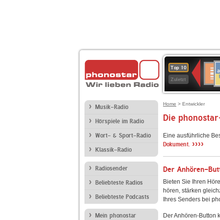
A
Deuts
Top 10
B
Kultu
Zuletzt
Home
> Entwickler
Musik-Radio
Die phonostar
Hörspiele im Radio
Wort- & Sport-Radio
Eine ausführliche Be
››››
Dokument.
Klassik-Radio
Radiosender
Der Anhören-Butt
Bieten Sie Ihren Höre
Beliebteste Radios
hören, stärken gleich
Beliebteste Podcasts
Ihres Senders bei ph
Mein phonostar
Der Anhören-Button k