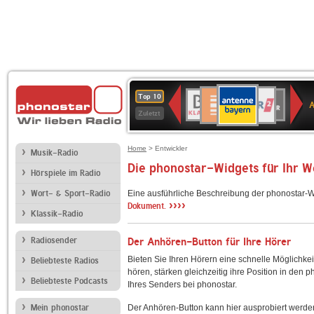
ANTENNE
Deutschlandfunk
WDR
BR-
Deutschlandfunk
80er
SWR3
WDR
NDR
SWR
Top 10
BAYERN
Kultur
2
KLASSIK
90er
4
2
Kultur
Zuletzt
OLDIE
ANTENNE
Home
> Entwickler
Musik-Radio
Die phonostar-Widgets für Ihr 
Hörspiele im Radio
Wort- & Sport-Radio
Eine ausführliche Beschreibung der phonostar-W
››››
Dokument.
Klassik-Radio
Radiosender
Der Anhören-Button für Ihre Hörer
Bieten Sie Ihren Hörern eine schnelle Möglichkei
Beliebteste Radios
hören, stärken gleichzeitig ihre Position in den 
Beliebteste Podcasts
Ihres Senders bei phonostar.
Mein phonostar
Der Anhören-Button kann hier ausprobiert werde