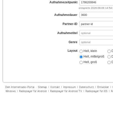
Aufnahmezeitpunkt
entspricht
2026-08-08 14:54
Aufnahmedauer
Partner-ID
Aufnahmetitel
Genre
Layout
Hell, klein
D
Hell, mittelgroß
D
Hell, groß
D
Dein Internetradio-Portal :
Sitemap
|
Kontakt
|
Impressum
|
Datenschutz
|
Entwickler
|
Windows
|
Radioplayer für Android
|
Radioplayer für Android TV
|
Radioplayer für iOS
|
R