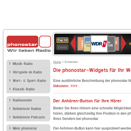
WDR
ANTENNE
SWR
Deutschlandfunk
Deutschlandfunk
80er
SWR3
WDR
BR-
NDR
Top 10
2
W
BAYERN
Kultur
Kultur
90er
4
KLASSIK
2
Zuletzt
OLDIE
ANTENNE
Home
> Entwickler
Musik-Radio
Die phonostar-Widgets für Ihr 
Hörspiele im Radio
Wort- & Sport-Radio
Eine ausführliche Beschreibung der phonostar-W
››››
Dokument.
Klassik-Radio
Radiosender
Der Anhören-Button für Ihre Hörer
Bieten Sie Ihren Hörern eine schnelle Möglichkei
Beliebteste Radios
hören, stärken gleichzeitig ihre Position in den 
Beliebteste Podcasts
Ihres Senders bei phonostar.
Mein phonostar
Der Anhören-Button kann hier ausprobiert werde