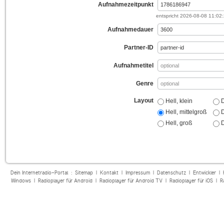
Aufnahmezeitpunkt
entspricht
2026-08-08 11:02
Aufnahmedauer
Partner-ID
Aufnahmetitel
Genre
Layout
Hell, klein
D
Hell, mittelgroß
D
Hell, groß
D
Dein Internetradio-Portal :
Sitemap
|
Kontakt
|
Impressum
|
Datenschutz
|
Entwickler
|
Windows
|
Radioplayer für Android
|
Radioplayer für Android TV
|
Radioplayer für iOS
|
R