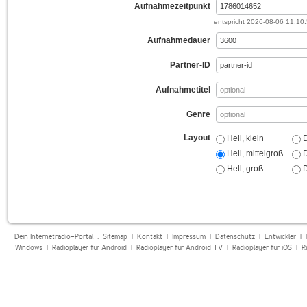
Aufnahmezeitpunkt
entspricht
2026-08-06 11:10
Aufnahmedauer
Partner-ID
Aufnahmetitel
Genre
Layout
Hell, klein
D
Hell, mittelgroß
D
Hell, groß
D
Dein Internetradio-Portal :
Sitemap
|
Kontakt
|
Impressum
|
Datenschutz
|
Entwickler
|
Windows
|
Radioplayer für Android
|
Radioplayer für Android TV
|
Radioplayer für iOS
|
R