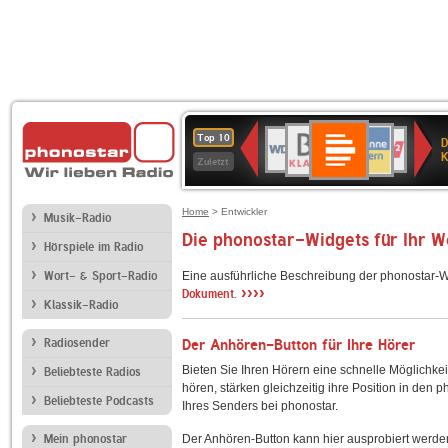
Deutschlandfunk
BR-
ANTENNE
WDR
Deutschlandfunk
80er
SWR3
NDR
WDR
SWR
Top 10
D
Kultur
KLASSIK
BAYERN
4
90er
2
2
Kultur
K
Zuletzt
OLDIE
ANTENNE
Home
> Entwickler
Musik-Radio
Die phonostar-Widgets für Ihr 
Hörspiele im Radio
Wort- & Sport-Radio
Eine ausführliche Beschreibung der phonostar-W
››››
Dokument.
Klassik-Radio
Radiosender
Der Anhören-Button für Ihre Hörer
Bieten Sie Ihren Hörern eine schnelle Möglichkei
Beliebteste Radios
hören, stärken gleichzeitig ihre Position in den 
Beliebteste Podcasts
Ihres Senders bei phonostar.
Mein phonostar
Der Anhören-Button kann hier ausprobiert werde