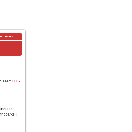
istrieren
n diesem
PDF-
 über uns
findbarkeit