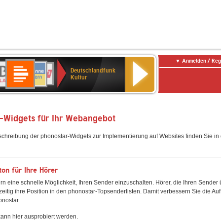
Anmelden / Reg
Deutschlandfunk
R-
ANTENNE
Deutschlandfunk
80er
SWR3
NDR
WDR
SWR
Deutschlandfunk
Kultur
LASSIK
BAYERN
90er
2
2
Kultur
Kultur
OLDIE
ANTENNE
-Widgets für Ihr Webangebot
schreibung der phonostar-Widgets zur Implementierung auf Websites finden Sie i
on für Ihre Hörer
rn eine schnelle Möglichkeit, Ihren Sender einzuschalten. Hörer, die Ihren Sender
zeitig ihre Position in den phonostar-Topsenderlisten. Damit verbessern Sie die Auf
onostar.
ann hier ausprobiert werden.