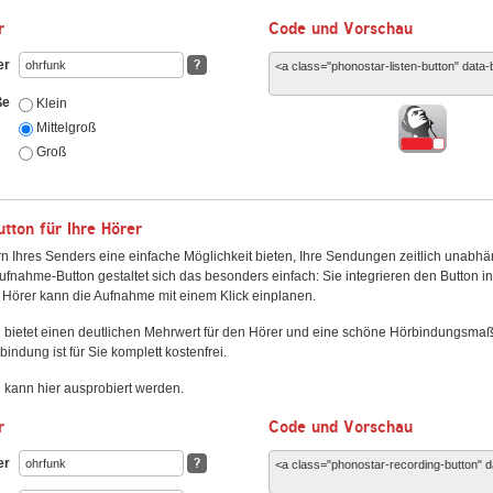
r
Code und Vorschau
er
?
ße
Klein
Mittelgroß
Groß
ton für Ihre Hörer
n Ihres Senders eine einfache Möglichkeit bieten, Ihre Sendungen zeitlich unabhä
fnahme-Button gestaltet sich das besonders einfach: Sie integrieren den Button i
Hörer kann die Aufnahme mit einem Klick einplanen.
 bietet einen deutlichen Mehrwert für den Hörer und eine schöne Hörbindungsma
bindung ist für Sie komplett kostenfrei.
kann hier ausprobiert werden.
r
Code und Vorschau
er
?