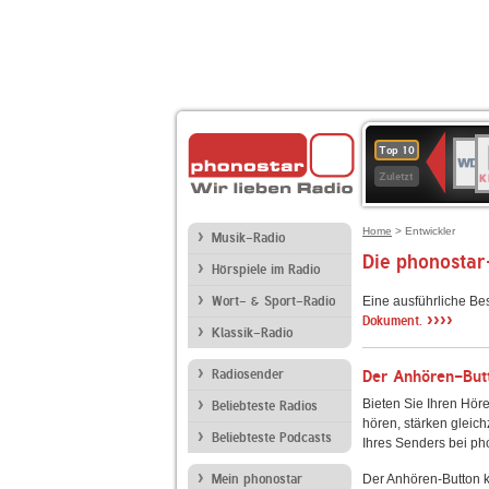
B
WDR
Top 10
K
4
Zuletzt
Home
> Entwickler
Musik-Radio
Die phonostar
Hörspiele im Radio
Wort- & Sport-Radio
Eine ausführliche Be
››››
Dokument.
Klassik-Radio
Radiosender
Der Anhören-Butt
Bieten Sie Ihren Höre
Beliebteste Radios
hören, stärken gleich
Beliebteste Podcasts
Ihres Senders bei ph
Mein phonostar
Der Anhören-Button k