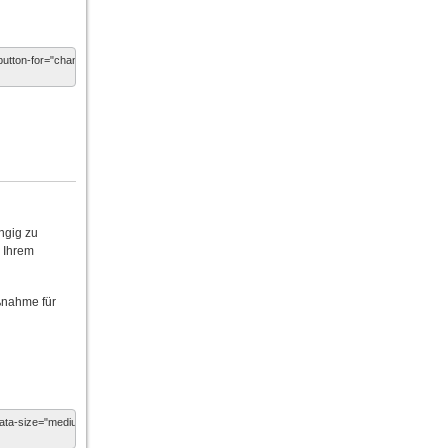
ngig zu
n Ihrem
ßnahme für