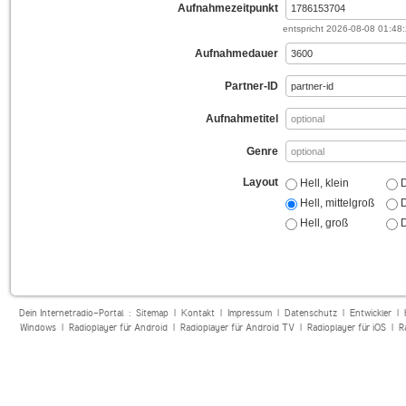
Aufnahmezeitpunkt
entspricht
2026-08-08 01:48
Aufnahmedauer
Partner-ID
Aufnahmetitel
Genre
Layout
Hell, klein
D
Hell, mittelgroß
D
Hell, groß
D
Dein Internetradio-Portal :
Sitemap
|
Kontakt
|
Impressum
|
Datenschutz
|
Entwickler
|
Windows
|
Radioplayer für Android
|
Radioplayer für Android TV
|
Radioplayer für iOS
|
R