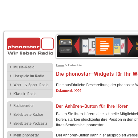
Deutschlandfunk
BR-
ANTENNE
WDR
Deutschlandfunk
80er
SWR3
NDR
WDR
SWR
Top 10
D
Kultur
KLASSIK
BAYERN
4
90er
2
2
Kultur
K
Zuletzt
OLDIE
ANTENNE
Home
> Entwickler
Musik-Radio
Die phonostar-Widgets für Ihr 
Hörspiele im Radio
Wort- & Sport-Radio
Eine ausführliche Beschreibung der phonostar-W
››››
Dokument.
Klassik-Radio
Radiosender
Der Anhören-Button für Ihre Hörer
Bieten Sie Ihren Hörern eine schnelle Möglichkei
Beliebteste Radios
hören, stärken gleichzeitig ihre Position in den 
Beliebteste Podcasts
Ihres Senders bei phonostar.
Mein phonostar
Der Anhören-Button kann hier ausprobiert werde