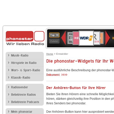
WDR
SWR3
BR-
80er
Deutschlandfunk
NDR
Deutschlandfun
SWR
Top 10
4
W
KLASSIK
90er
2
Kultur
Kultur
Zuletzt
OLDIE
ANTENNE
Home
> Entwickler
Musik-Radio
Die phonostar-Widgets für Ihr 
Hörspiele im Radio
Wort- & Sport-Radio
Eine ausführliche Beschreibung der phonostar-W
››››
Dokument.
Klassik-Radio
Radiosender
Der Anhören-Button für Ihre Hörer
Bieten Sie Ihren Hörern eine schnelle Möglichkei
Beliebteste Radios
hören, stärken gleichzeitig ihre Position in den 
Beliebteste Podcasts
Ihres Senders bei phonostar.
Mein phonostar
Der Anhören-Button kann hier ausprobiert werde