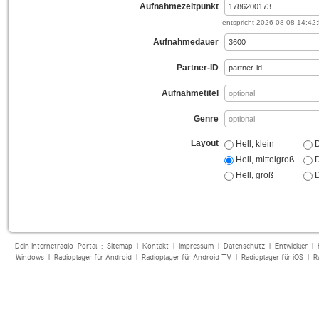
Aufnahmezeitpunkt
entspricht
2026-08-08 14:42
Aufnahmedauer
Partner-ID
Aufnahmetitel
Genre
Layout
Hell, klein
D
Hell, mittelgroß
D
Hell, groß
D
Dein Internetradio-Portal :
Sitemap
|
Kontakt
|
Impressum
|
Datenschutz
|
Entwickler
|
Windows
|
Radioplayer für Android
|
Radioplayer für Android TV
|
Radioplayer für iOS
|
R