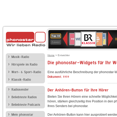
BR-
WDR
Deutschlandfunk
SWR3
Deutschlandfunk
80er
NDR
ANTENNE
SWR
Top 10
KLASSIK
B
4
Kultur
90er
2
BAYERN
Kultur
Zuletzt
OLDIE
ANTENNE
Home
> Entwickler
Musik-Radio
Die phonostar-Widgets für Ihr 
Hörspiele im Radio
Wort- & Sport-Radio
Eine ausführliche Beschreibung der phonostar-W
››››
Dokument.
Klassik-Radio
Radiosender
Der Anhören-Button für Ihre Hörer
Bieten Sie Ihren Hörern eine schnelle Möglichkei
Beliebteste Radios
hören, stärken gleichzeitig ihre Position in den 
Beliebteste Podcasts
Ihres Senders bei phonostar.
Mein phonostar
Der Anhören-Button kann hier ausprobiert werde