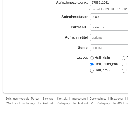
Aufnahmezeitpunkt
entspricht
2026-08-08 18:12
Aufnahmedauer
Partner-ID
Aufnahmetitel
Genre
Layout
Hell, klein
D
Hell, mittelgroß
D
Hell, groß
D
Dein Internetradio-Portal :
Sitemap
|
Kontakt
|
Impressum
|
Datenschutz
|
Entwickler
|
Windows
|
Radioplayer für Android
|
Radioplayer für Android TV
|
Radioplayer für iOS
|
R