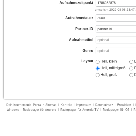
Aufnahmezeitpunkt
entspricht
2026-08-08 23:47
Aufnahmedauer
Partner-ID
Aufnahmetitel
Genre
Layout
Hell, klein
D
Hell, mittelgroß
D
Hell, groß
D
Dein Internetradio-Portal :
Sitemap
|
Kontakt
|
Impressum
|
Datenschutz
|
Entwickler
|
Windows
|
Radioplayer für Android
|
Radioplayer für Android TV
|
Radioplayer für iOS
|
R