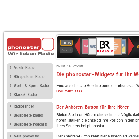
BR-
WDR
Deutschlandfunk
SWR3
Deutschlandfunk
80er
NDR
ANTENNE
SWR
Top 10
KLASSIK
B
4
Kultur
90er
2
BAYERN
Kultur
Zuletzt
OLDIE
ANTENNE
Home
> Entwickler
Musik-Radio
Die phonostar-Widgets für Ihr 
Hörspiele im Radio
Wort- & Sport-Radio
Eine ausführliche Beschreibung der phonostar-W
››››
Dokument.
Klassik-Radio
Radiosender
Der Anhören-Button für Ihre Hörer
Bieten Sie Ihren Hörern eine schnelle Möglichkei
Beliebteste Radios
hören, stärken gleichzeitig ihre Position in den 
Beliebteste Podcasts
Ihres Senders bei phonostar.
Mein phonostar
Der Anhören-Button kann hier ausprobiert werde