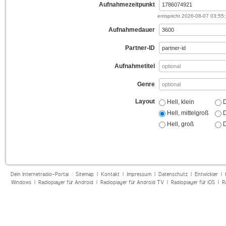
Aufnahmezeitpunkt
entspricht
2026-08-07 03:55
Aufnahmedauer
Partner-ID
Aufnahmetitel
Genre
Layout
Hell, klein
D
Hell, mittelgroß
D
Hell, groß
D
Dein Internetradio-Portal :
Sitemap
|
Kontakt
|
Impressum
|
Datenschutz
|
Entwickler
|
Windows
|
Radioplayer für Android
|
Radioplayer für Android TV
|
Radioplayer für iOS
|
R