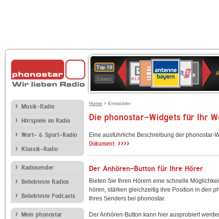
ANTENNE
Deutschlandfunk
WDR
BR-
Deutschlandfunk
80er
SWR3
WDR
NDR
SWR
Top 10
BAYERN
Kultur
2
KLASSIK
90er
4
2
Kultur
Zuletzt
OLDIE
ANTENNE
Home
> Entwickler
Musik-Radio
Die phonostar-Widgets für Ihr 
Hörspiele im Radio
Wort- & Sport-Radio
Eine ausführliche Beschreibung der phonostar-W
››››
Dokument.
Klassik-Radio
Radiosender
Der Anhören-Button für Ihre Hörer
Bieten Sie Ihren Hörern eine schnelle Möglichkei
Beliebteste Radios
hören, stärken gleichzeitig ihre Position in den 
Beliebteste Podcasts
Ihres Senders bei phonostar.
Mein phonostar
Der Anhören-Button kann hier ausprobiert werde