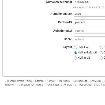
Aufnahmezeitpunkt
entspricht
2026-08-09 08:10
Aufnahmedauer
Partner-ID
Aufnahmetitel
Genre
Layout
Hell, klein
D
Hell, mittelgroß
D
Hell, groß
D
Dein Internetradio-Portal :
Sitemap
|
Kontakt
|
Impressum
|
Datenschutz
|
Entwickler
|
Windows
|
Radioplayer für Android
|
Radioplayer für Android TV
|
Radioplayer für iOS
|
R