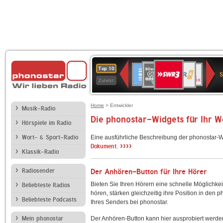
SWR3
80er
WDR
Deutschlandfunk
NDR
BR-
SWR
Top 10
90er
4
2
KLASSIK
Kultur
Zuletzt
OLDIE
ANTENNE
Home
> Entwickler
Musik-Radio
Die phonostar-Widgets für Ihr 
Hörspiele im Radio
Wort- & Sport-Radio
Eine ausführliche Beschreibung der phonostar-W
››››
Dokument.
Klassik-Radio
Radiosender
Der Anhören-Button für Ihre Hörer
Bieten Sie Ihren Hörern eine schnelle Möglichkei
Beliebteste Radios
hören, stärken gleichzeitig ihre Position in den 
Beliebteste Podcasts
Ihres Senders bei phonostar.
Mein phonostar
Der Anhören-Button kann hier ausprobiert werde