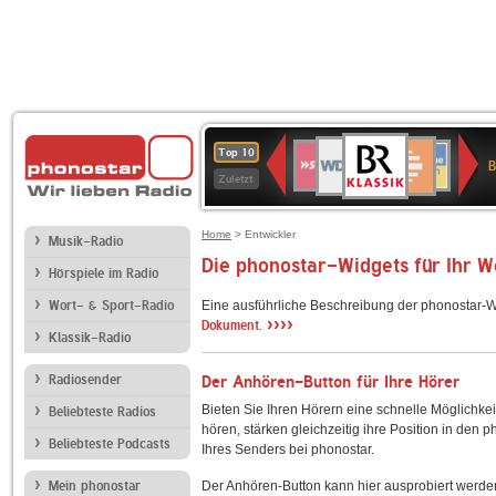
BR-
WDR
Deutschlandfunk
SWR3
Deutschlandfunk
80er
NDR
ANTENNE
SWR
Top 10
KLASSIK
B
4
Kultur
90er
2
BAYERN
Kultur
Zuletzt
OLDIE
ANTENNE
Home
> Entwickler
Musik-Radio
Die phonostar-Widgets für Ihr 
Hörspiele im Radio
Wort- & Sport-Radio
Eine ausführliche Beschreibung der phonostar-W
››››
Dokument.
Klassik-Radio
Radiosender
Der Anhören-Button für Ihre Hörer
Bieten Sie Ihren Hörern eine schnelle Möglichkei
Beliebteste Radios
hören, stärken gleichzeitig ihre Position in den 
Beliebteste Podcasts
Ihres Senders bei phonostar.
Mein phonostar
Der Anhören-Button kann hier ausprobiert werde