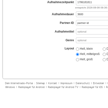
Aufnahmezeitpunkt
entspricht
2026-08-08 09:36
Aufnahmedauer
Partner-ID
Aufnahmetitel
Genre
Layout
Hell, klein
D
Hell, mittelgroß
D
Hell, groß
D
Dein Internetradio-Portal :
Sitemap
|
Kontakt
|
Impressum
|
Datenschutz
|
Entwickler
|
Windows
|
Radioplayer für Android
|
Radioplayer für Android TV
|
Radioplayer für iOS
|
R