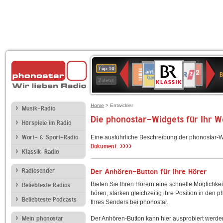
BR-
ANTENNE
WDR
Deutschlandfunk
Deutschlandfunk
80er
SWR3
WDR
SWR1
NDR
Top 10
KLASSIK
B
BAYERN
2
Kultur
90er
4
Baden-
2
Zuletzt
OLDIE
Württemberg
ANTENNE
Home
> Entwickler
Musik-Radio
Die phonostar-Widgets für Ihr 
Hörspiele im Radio
Wort- & Sport-Radio
Eine ausführliche Beschreibung der phonostar-W
››››
Dokument.
Klassik-Radio
Radiosender
Der Anhören-Button für Ihre Hörer
Bieten Sie Ihren Hörern eine schnelle Möglichkei
Beliebteste Radios
hören, stärken gleichzeitig ihre Position in den 
Beliebteste Podcasts
Ihres Senders bei phonostar.
Mein phonostar
Der Anhören-Button kann hier ausprobiert werde