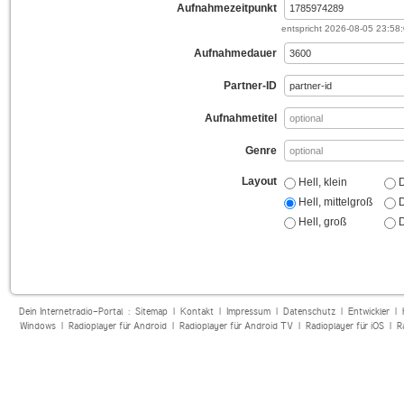
Aufnahmezeitpunkt
entspricht
2026-08-05 23:58
Aufnahmedauer
Partner-ID
Aufnahmetitel
Genre
Layout
Hell, klein
D
Hell, mittelgroß
D
Hell, groß
D
Dein Internetradio-Portal :
Sitemap
|
Kontakt
|
Impressum
|
Datenschutz
|
Entwickler
|
Windows
|
Radioplayer für Android
|
Radioplayer für Android TV
|
Radioplayer für iOS
|
R