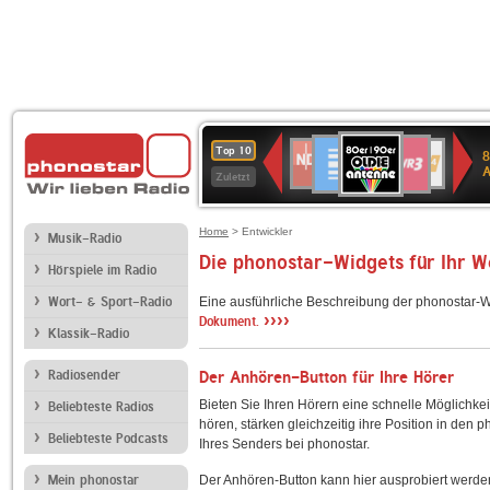
80er
Deutschlandfunk
SWR3
NDR
WDR
SWR
Top 10
8
90er
2
4
Kultur
Zuletzt
OLDIE
ANTENNE
Home
> Entwickler
Musik-Radio
Die phonostar-Widgets für Ihr 
Hörspiele im Radio
Wort- & Sport-Radio
Eine ausführliche Beschreibung der phonostar-W
››››
Dokument.
Klassik-Radio
Radiosender
Der Anhören-Button für Ihre Hörer
Bieten Sie Ihren Hörern eine schnelle Möglichkei
Beliebteste Radios
hören, stärken gleichzeitig ihre Position in den 
Beliebteste Podcasts
Ihres Senders bei phonostar.
Mein phonostar
Der Anhören-Button kann hier ausprobiert werde