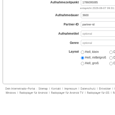
Aufnahmezeitpunkt
entspricht
2026-08-07 09:31
Aufnahmedauer
Partner-ID
Aufnahmetitel
Genre
Layout
Hell, klein
D
Hell, mittelgroß
D
Hell, groß
D
Dein Internetradio-Portal :
Sitemap
|
Kontakt
|
Impressum
|
Datenschutz
|
Entwickler
|
Windows
|
Radioplayer für Android
|
Radioplayer für Android TV
|
Radioplayer für iOS
|
R