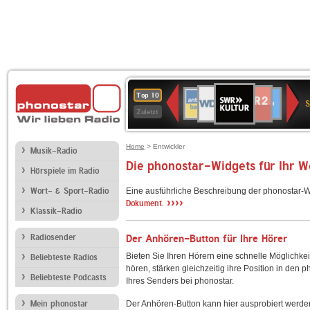
SWR
WDR
NDR
ANTENNE
80er
SWR3
WDR
BR-
Deutschlandfunk
Deutschlandfun
Top 10
Kultur
S
2
2
BAYERN
90er
4
KLASSIK
Kultur
Zuletzt
OLDIE
ANTENNE
Home
> Entwickler
Musik-Radio
Die phonostar-Widgets für Ihr 
Hörspiele im Radio
Wort- & Sport-Radio
Eine ausführliche Beschreibung der phonostar-W
››››
Dokument.
Klassik-Radio
Radiosender
Der Anhören-Button für Ihre Hörer
Bieten Sie Ihren Hörern eine schnelle Möglichkei
Beliebteste Radios
hören, stärken gleichzeitig ihre Position in den 
Beliebteste Podcasts
Ihres Senders bei phonostar.
Mein phonostar
Der Anhören-Button kann hier ausprobiert werde