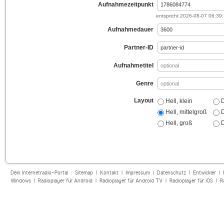
Aufnahmezeitpunkt
entspricht
2026-08-07 06:39
Aufnahmedauer
Partner-ID
Aufnahmetitel
Genre
Layout
Hell, klein
D
Hell, mittelgroß
D
Hell, groß
D
Dein Internetradio-Portal :
Sitemap
|
Kontakt
|
Impressum
|
Datenschutz
|
Entwickler
|
Windows
|
Radioplayer für Android
|
Radioplayer für Android TV
|
Radioplayer für iOS
|
R